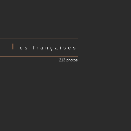
I
les françaises
213 photos