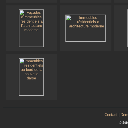
Contact
|
Dema
© Séb