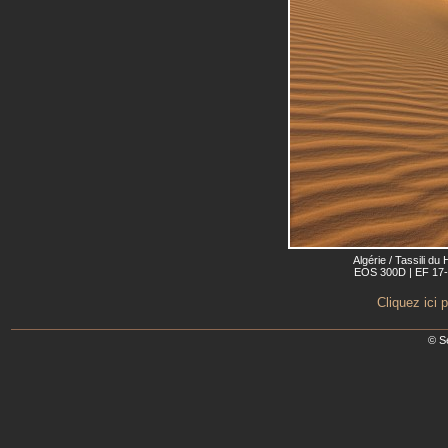
Algérie / Tassili d
EOS 300D | EF 17-4
Cliquez ici 
© S