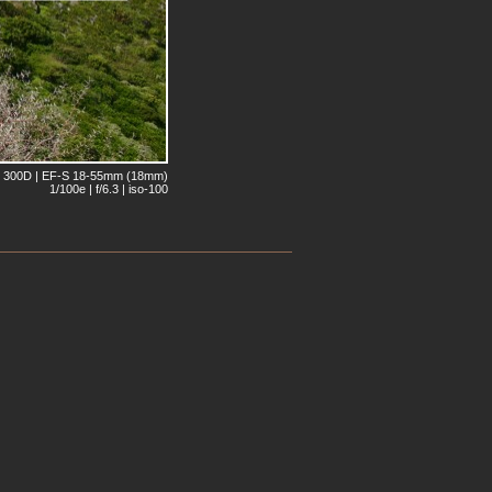
 300D | EF-S 18-55mm (18mm)
1/100e | f/6.3 | iso-100