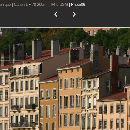
aphique
|
Canon EF 70-200mm f/4 L USM
| Photo06