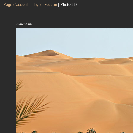
Page d'accueil
|
Libye - Fezzan
| Photo080
29/02/2008