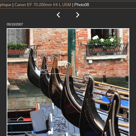
aphique
|
Canon EF 70-200mm f/4 L USM
| Photo08
05/10/2007